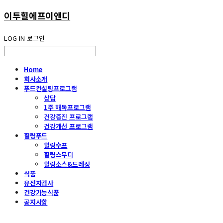
이투힐에프이앤디
LOG IN
로그인
Home
회사소개
푸드컨설팅프로그램
상담
1주 해독프로그램
건강증진 프로그램
건강개선 프로그램
힐링푸드
힐링수프
힐링스무디
힐링소스&드레싱
식품
유전자검사
건강기능식품
공지사항