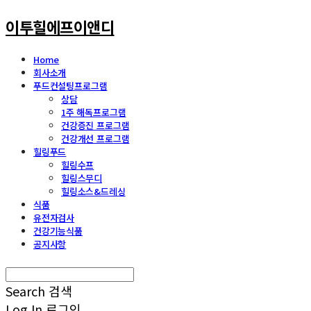
이투힐에프이앤디
Home
회사소개
푸드컨설팅프로그램
상담
1주 해독프로그램
건강증진 프로그램
건강개선 프로그램
힐링푸드
힐링수프
힐링스무디
힐링소스&드레싱
식품
유전자검사
건강기능식품
공지사항
Search
검색
Log In
로그인