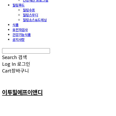
건강개선 프로그램
힐링푸드
힐링수프
힐링스무디
힐링소스&드레싱
식품
유전자검사
건강기능식품
공지사항
Search
검색
Log In
로그인
Cart
장바구니
이투힐에프이앤디